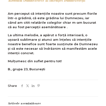
Atributul Dumnezeiesc al Intenției Dumnezeiești
Am perceput că intențiile noastre sunt precum florile
într-o grădină, că este grădina lui Dumnezeu, iar
când am citit relatările colegilor chiar m-am bucurat
că au fost percepții asemănătoare .
La ultima melodie, a apărut o forță interioară, o
ușoară sublimare și atunci am înțeles că intențiile
noastre benefice sunt foarte susținute de Dumnezeu
și că este necesar să îndrăznim să manifestăm acele
intenții concret.
Mulțumesc din suflet pentru tot!
B., grupa 23, București
Share
Articole asemănătoare