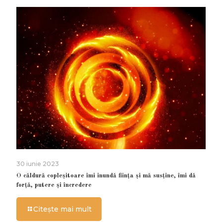
30 iunie 2023
O căldură copleșitoare îmi inundă ființa și mă susține, îmi dă
forță, putere și încredere
Citește mai mult