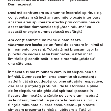
Dumnezeieşti!
Deși mă confruntam cu anumite încercări spirituale și
conştientizam că încă am anumite blocaje interioare,
acestea erau spulberate efectiv prin comuniunea cu
acest atribut dumnezeiesc și „hrănindu-mă“ cu
această energie dumnezeiască nesfârșită.
Am conștientizat cum mi se dinamizează
vijnanamaya kosha
pe un fond de centrare în inimă și
în momentul prezent. Totodată mă branșam ușor la
punctul de vedere al lui Dumnezeu, astfel încât
limitările și condiționările mele mentale „cădeau“
una câte una.
În fiecare zi mă minunam cum în înțelepciunea Sa
infinită, Dumnezeu îmi crea anumite circumstanțe
astfel încât să pot depăși cu bine situațiile respective,
dar să le și înțeleg profund... de la aforismele pline
de înţelepciune ale ghidului spiritual (postate în
fiecare dimineață), la cărțile pe care eram inspirată
să le citesc, meditaţiile pe care le realizez zilnic, la
ființele minunate cu care comunicam… prin toate
simțeam prezența tainică şi iubitoare a Tatălui