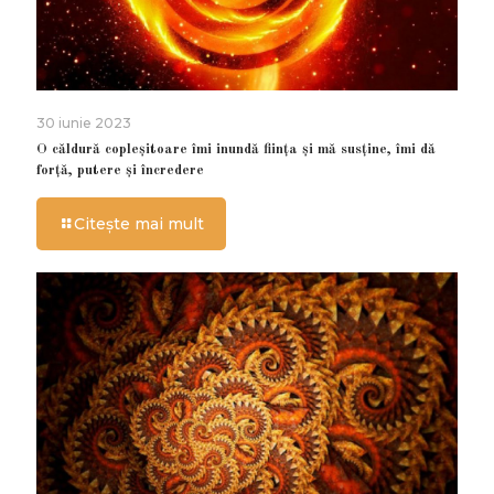
30 iunie 2023
O căldură copleșitoare îmi inundă ființa și mă susține, îmi dă
forță, putere și încredere
Citește mai mult