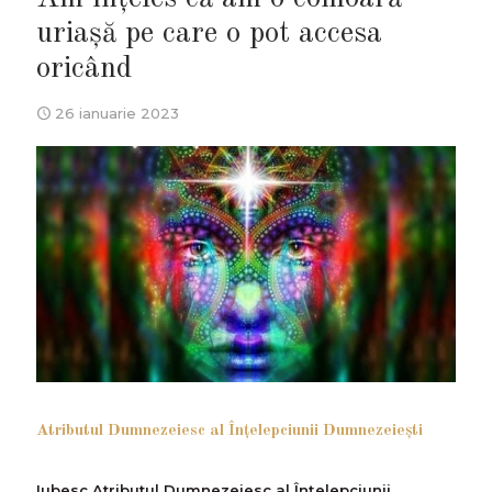
uriașă pe care o pot accesa
oricând
26 ianuarie 2023
Atributul Dumnezeiesc al Înțelepciunii Dumnezeiești
Iubesc Atributul Dumnezeiesc al Înțelepciunii