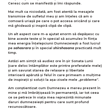
Ceresc cum se manifestă și îmi răspunde.
Mai mult ca niciodată, am fost atentă la mesajele
transmise de sufletul meu și am înțeles că am o
comoară uriașă pe care o pot accesa oricând și care
mă ghidează și inspiră clipă de clipă.
Un alt aspect care m-a ajutat enorm să depășesc cu
bine aceste teste și în special să acumulez în fiinţa
mea energia Înţelepciunii Dumnezeieşti a fost lucrul
pe
sahasrara
și în special
shirshasana
practicată mult
timp.
Astăzi am simțit să audiez ore în șir Sonata Lunii
(care deloc întâmplător este printre preferatele mele)
și am savurat starea de relaxare şi libertate
interioară apărută și felul în care primeam o mulţime
de inspirații și soluții la aşa-zisele mele „probleme“.
Am conștientizat cum Dumnezeu e mereu prezent în
mine și mă îmbrățișează în permanență, iar tot ceea
ce se petrece în viaţa mea reprezintă minunate
daruri dumnezeieşti pentru care sunt profund
recunoscătoare.