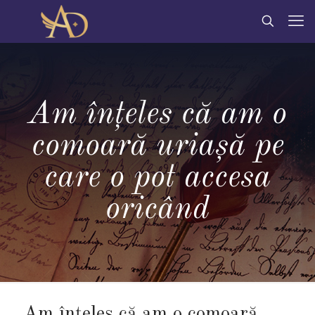
Am înțeles că am o
comoară uriașă pe
care o pot accesa
oricând
Am înțeles că am o comoară