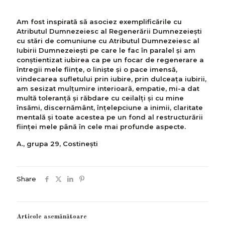
Am fost inspirată să asociez exemplificările cu
Atributul Dumnezeiesc al Regenerării Dumnezeiești
cu stări de comuniune cu Atributul Dumnezeiesc al
Iubirii Dumnezeiești pe care le fac în paralel și am
conștientizat iubirea ca pe un focar de regenerare a
întregii mele ființe, o liniște și o pace imensă,
vindecarea sufletului prin iubire, prin dulceața iubirii,
am sesizat mulțumire interioară, empatie, mi-a dat
multă toleranță și răbdare cu ceilalți și cu mine
însămi, discernământ, înțelepciune a inimii, claritate
mentală și toate acestea pe un fond al restructurării
ființei mele până în cele mai profunde aspecte.
A., grupa 29, Costinești
Share
Articole asemănătoare