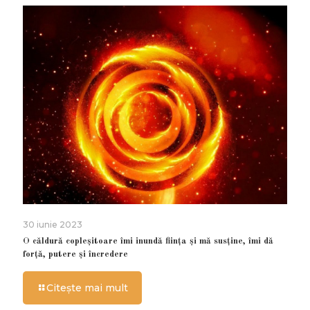
30 iunie 2023
O căldură copleșitoare îmi inundă ființa și mă susține, îmi dă
forță, putere și încredere
Citește mai mult