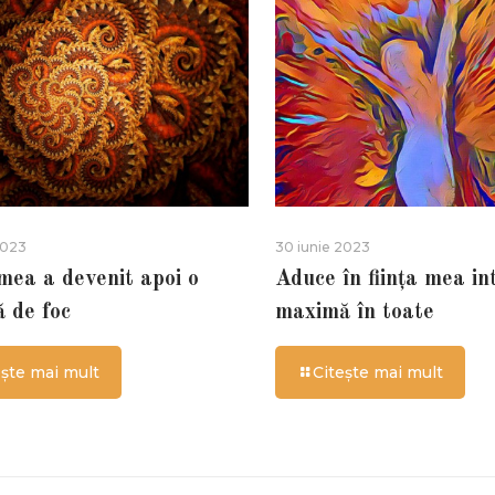
2023
30 iunie 2023
 mea a devenit apoi o
Aduce în ființa mea in
ă de foc
maximă în toate
ește mai mult
Citește mai mult