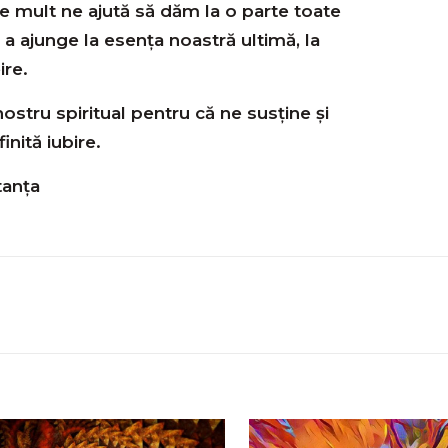
e mult ne ajută să dăm la o parte toate
 a ajunge la esența noastră ultimă, la
re.
stru spiritual pentru că ne susține și
inită iubire.
tanța