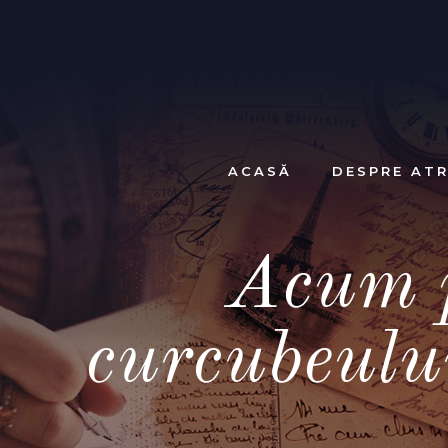
ACASĂ
DESPRE ATR
Acum p
curcubeului