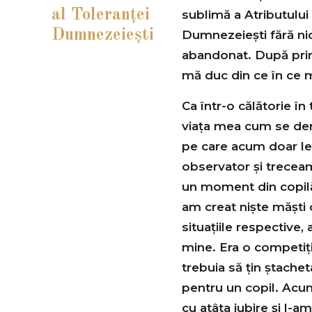
al Toleranţei
sublimă a Atributulu
Dumnezeieşti
Dumnezeiești fără ni
abandonat. După prim
mă duc din ce în ce m
Ca într-o călătorie 
viaţa mea cum se der
pe care acum doar le
observator și trecea
un moment din copilăr
am creat niște măști 
situațiile respective,
mine. Era o competiți
trebuia să țin ștachet
pentru un copil. Acu
cu atâta iubire și l-am