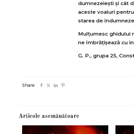
dumnezeiești și cât d
aceste voaluri pentru
starea de îndumnezei
Mulţumesc ghidului no
ne îmbrățișează cu inf
G. P., grupa 25, Cons
Share
Articole asemănătoare