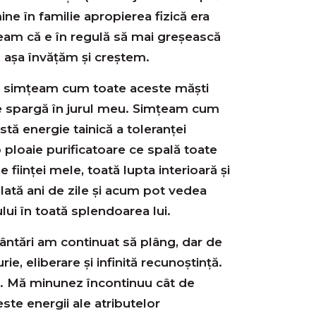
ine în familie apropierea fizică era
team că e în regulă să mai greşească
 aşa învăţăm și creștem.
, simțeam cum toate aceste măști
se spargă în jurul meu. Simţeam cum
stă energie tainică a toleranței
ploaie purificatoare ce spală toate
le ființei mele, toată lupta interioară şi
ată ani de zile și acum pot vedea
ui în toată splendoarea lui.
ântări am continuat să plâng, dar de
ie, eliberare şi infinită recunoştinţă.
. Mă minunez încontinuu cât de
ste energii ale atributelor