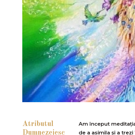
Atributul
Am început meditația 
Dumnezeiesc
de a asimila și a trez