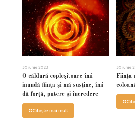
30 iunie 2023
30 iunie 
O căldură copleșitoare îmi
Ființa
inundă ființa și mă susține, îmi
coloan
dă forță, putere și încredere
Cit
Citește mai mult