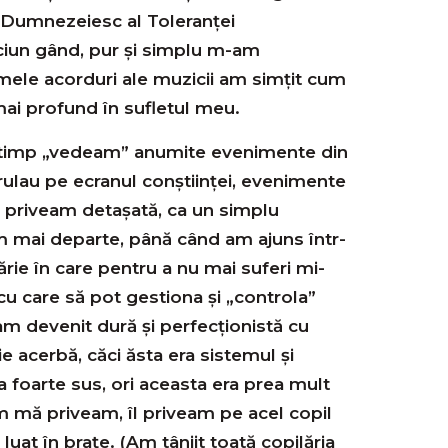
i Dumnezeiesc al Toleranței
ciun gând, pur și simplu m-am
ele acorduri ale muzicii am simţit cum
ai profund în sufletul meu.
în timp „vedeam” anumite evenimente din
ulau pe ecranul conştiinţei, evenimente
 priveam detaşată, ca un simplu
m mai departe, până când am ajuns într-
ie în care pentru a nu mai suferi mi-
cu care să pot gestiona și „controla”
 am devenit dură și perfecţionistă cu
e acerbă, căci ăsta era sistemul și
a foarte sus, ori aceasta era prea mult
m mă priveam, îl priveam pe acel copil
 luat în brațe. (Am tânjit toată copilăria