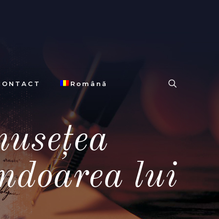
CONTACT
Română
musețea
endoarea lui