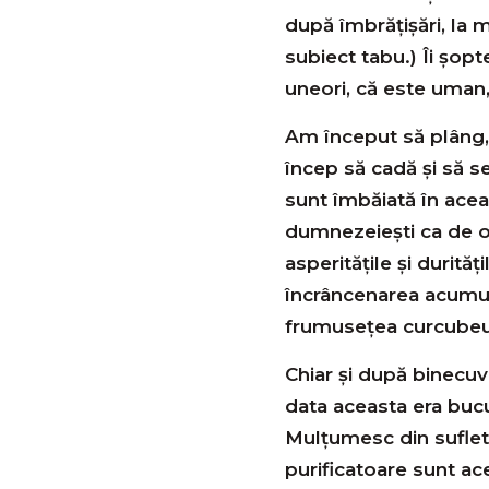
după îmbrățișări, la m
subiect tabu.) Îi șop
uneori, că este uman,
Am început să plâng
încep să cadă și să 
sunt îmbăiată în acea
dumnezeiești ca de o 
asperităţile și durități
încrâncenarea acumul
frumusețea curcubeul
Chiar și după binecuv
data aceasta era bucur
Mulţumesc din suflet
purificatoare sunt ace