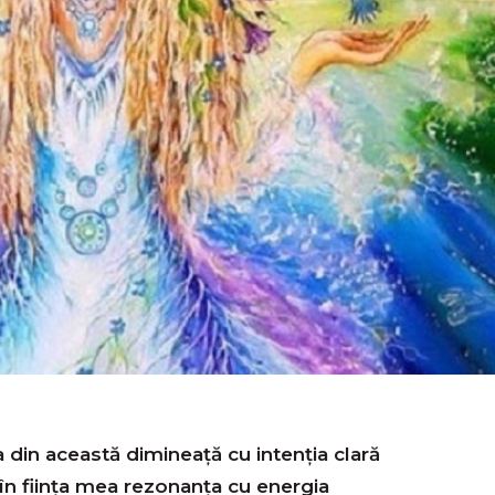
din această dimineaţă cu intenția clară
i în fiinţa mea rezonanţa cu energia