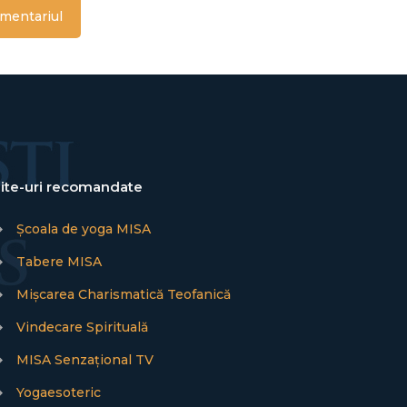
ite-uri recomandate
→
Școala de yoga MISA
→
Tabere MISA
→
Mișcarea Charismatică Teofanică
→
Vindecare Spirituală
→
MISA Senzațional TV
→
Yogaesoteric