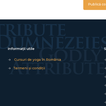
Informații utile
S
→
Cursuri de yoga în România
→
Termeni și condiții