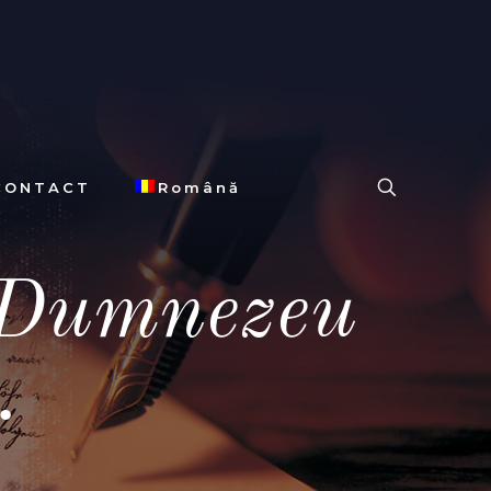
CONTACT
Română
u Dumnezeu
…