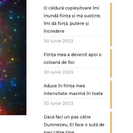
O căldură copleșitoare îmi
inundă ființa și mă susține,
îmi dă forță, putere și
încredere
30 iunie 2023
Ființa mea a devenit apoi o
coloană de foc
30 iunie 2023
Aduce în ființa mea
intensitate maximă în toate
30 iunie 2023
Dacă faci un pas către
Dumnezeu, El face o sută de
paşi către tine