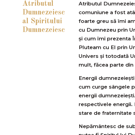
Atributul
Atributul Dumnezeies
Dumnezeiesc
comuniune a fost atât
al Spiritului
foarte greu să îmi am
Dumnezeiesc
cu Dumnezeu prin Univ
și cum îmi prezenta Îm
Pluteam cu El prin U
Univers și totodată 
mult, făcea parte din
Energii dumnezeiești
cum curge sângele pri
energii dumnezeiești.
respectivele energii. 
stare de fraternitate s
Nepământesc de subl
putea fi Spiritul lui