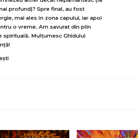
mai profund)? Spre final, au fost
gie, mai ales în zona capului, iar apoi
pentru o vreme. Am savurat din plin
e spirituală. Mulțumesc Ghidului
nță!
ești