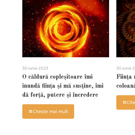
30 iunie 2023
30 iunie 
O căldură copleșitoare îmi
Ființa
inundă ființa și mă susține, îmi
coloan
dă forță, putere și încredere
Cit
Citește mai mult