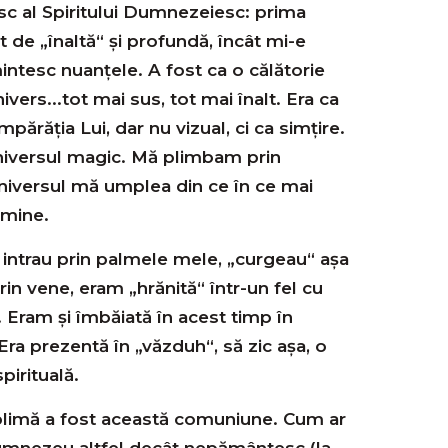
c al Spiritului Dumnezeiesc: prima
 de „înaltă“ și profundă, încât mi-e
intesc nuanțele. A fost ca o călătorie
ers...tot mai sus, tot mai înalt. Era ca
părăția Lui, dar nu vizual, ci ca simțire.
niversul magic. Mă plimbam prin
Universul mă umplea din ce în ce mai
 mine.
 intrau prin palmele mele, „curgeau“ așa
n vene, eram „hrănită“ într-un fel cu
 Eram și îmbăiată în acest timp în
Era prezentă în „văzduh“, să zic așa, o
pirituală.
imă a fost această comuniune. Cum ar
 Dumnezeu altfel decât nepământesc (la