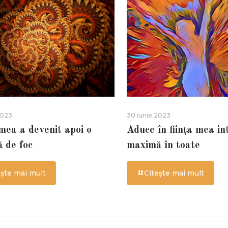
2023
30 iunie 2023
 mea a devenit apoi o
Aduce în ființa mea in
ă de foc
maximă în toate
ește mai mult
Citește mai mult