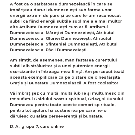
A fost ca o sărbătoare dumnezeiască în care se
împărțeau daruri dumnezeiești sub forma unor
energii extrem de pure și pe care le-am recunoscut
subtil ca fiind energii subtile sublime ale mai multor
alte Atribute Dumnezeiești cum ar fi: Atributul
Dumnezeiesc al Măreției Dumnezeiești, Atributul
Dumnezeiesc al Gloriei Dumnezeiești, Atributul
Dumnezeiesc al Sfințeniei Dumnezeiești, Atributul
Dumnezeiesc al Păcii Dumnezeiești.
Am simțit, de asemenea, manifestarea curentului
subtil alb strălucitor și a unei puternice energii
exorcìzante în întreaga mea ființă. Am perceput toată
această exemplificare ca pe o stare de o nesfârșită
Grație și Bunătate Dumnezeiască. A fost copleșitor.
Vă îmbrățișez cu multă, multă iubire și mulțumesc din
tot sufletul Ghidului nostru spiritual, Grieg, și Bunului
Dumnezeu pentru toate aceste comori spirituale,
pentru tot ajutorul și susținerea pe care ne-o
dăruiesc cu atâta perseverență și bunătate.
D. A., grupa 7, curs online