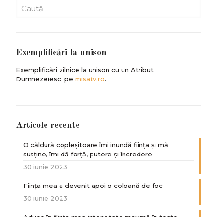
Exemplificări la unison
Exemplificări zilnice la unison cu un Atribut
Dumnezeiesc, pe
misatv.ro
.
Articole recente
O căldură copleșitoare îmi inundă ființa și mă
susține, îmi dă forță, putere și încredere
30 iunie 2023
Ființa mea a devenit apoi o coloană de foc
30 iunie 2023
Aduce în ființa mea intensitate maximă în toate