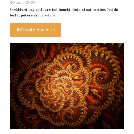
30 iunie 2023
O căldură copleșitoare îmi inundă ființa și mă susține, îmi dă
forță, putere și încredere
Citește mai mult