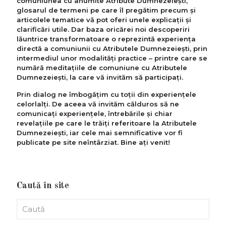
comuniunea cu anumite Atribute Dumnezeiești,
glosarul de termeni pe care îl pregătim precum și
articolele tematice vă pot oferi unele explicații și
clarificări utile. Dar baza oricărei noi descoperiri
lăuntrice transformatoare o reprezintă experiența
directă a comuniunii cu Atributele Dumnezeiești, prin
intermediul unor modalități practice – printre care se
numără meditațiile de comuniune cu Atributele
Dumnezeiești, la care vă invităm să participați.
Prin dialog ne îmbogățim cu toții din experiențele
celorlalți. De aceea vă invităm călduros să ne
comunicați experiențele, întrebările și chiar
revelațiile pe care le trăiți referitoare la Atributele
Dumnezeiești, iar cele mai semnificative vor fi
publicate pe site neîntârziat. Bine ați venit!
Caută în site