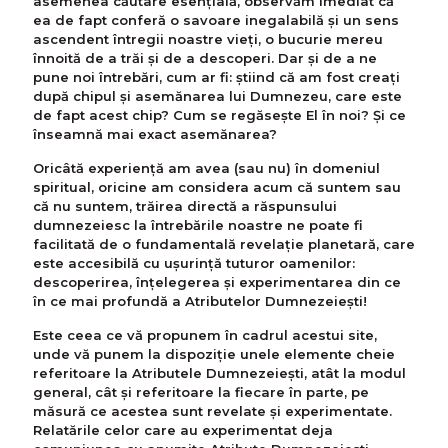
asemenea căutare esențială, observăm imediat că
ea de fapt conferă o savoare inegalabilă și un sens
ascendent întregii noastre vieți, o bucurie mereu
înnoită de a trăi și de a descoperi. Dar și de a ne
pune noi întrebări, cum ar fi: știind că am fost creați
după chipul și asemănarea lui Dumnezeu, care este
de fapt acest chip? Cum se regăsește El în noi? Și ce
înseamnă mai exact asemănarea?
Oricâtă experiență am avea (sau nu) în domeniul
spiritual, oricine am considera acum că suntem sau
că nu suntem, trăirea directă a răspunsului
dumnezeiesc la întrebările noastre ne poate fi
facilitată de o fundamentală revelație planetară, care
este accesibilă cu ușurință tuturor oamenilor:
descoperirea, înțelegerea și experimentarea din ce
în ce mai profundă a Atributelor Dumnezeiești!
Este ceea ce vă propunem în cadrul acestui site,
unde vă punem la dispoziție unele elemente cheie
referitoare la Atributele Dumnezeiești, atât la modul
general, cât și referitoare la fiecare în parte, pe
măsură ce acestea sunt revelate și experimentate.
Relatările celor care au experimentat deja