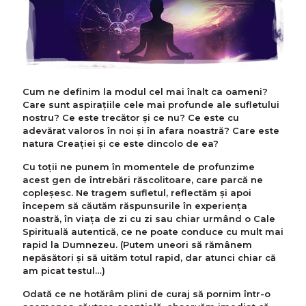
Cum ne definim la modul cel mai înalt ca oameni?
Care sunt aspirațiile cele mai profunde ale sufletului
nostru? Ce este trecător și ce nu? Ce este cu
adevărat valoros în noi și în afara noastră? Care este
natura Creației și ce este dincolo de ea?
Cu toții ne punem în momentele de profunzime
acest gen de întrebări răscolitoare, care parcă ne
copleșesc. Ne tragem sufletul, reflectăm și apoi
începem să căutăm răspunsurile în experiența
noastră, în viața de zi cu zi sau chiar urmând o Cale
Spirituală autentică, ce ne poate conduce cu mult mai
rapid la Dumnezeu. (Putem uneori să rămânem
nepăsători și să uităm totul rapid, dar atunci chiar că
am picat testul…)
Odată ce ne hotărâm plini de curaj să pornim într-o