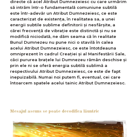
directe că acel Atribut Dumnezeiesc cu care urmărim
să intrăm într-o fundamentală comuniune subtilă
este într-adevăr un Atribut Dumnezeiesc, ce este
caracterizat de existența, în realitatea sa, a unei
energii subtile sublime definitorii și nesfârșite, a
cărei frecvență de vibrație este distinctă și nu se
modifică niciodată, ne dăm seama că în realitate
Bunul Dumnezeu nu pune nici o stavilă în calea
acelui Atribut Dumnezeiesc, ce este întotdeauna
omniprezent în cadrul Creației și al Manifestării Sale,
căci pururea brațele lui Dumnezeu rămân deschise și
prin ele ni se oferă energia subtilă sublimă a
respectivului Atribut Dumnezeiesc, ce este de fapt
inepuizabilă. Numai noi putem fi, eventual, cei care
întoarcem spatele acelui tainic Atribut Dumnezeiesc.
Mesajul ascuns se poate decodifica lăuntric