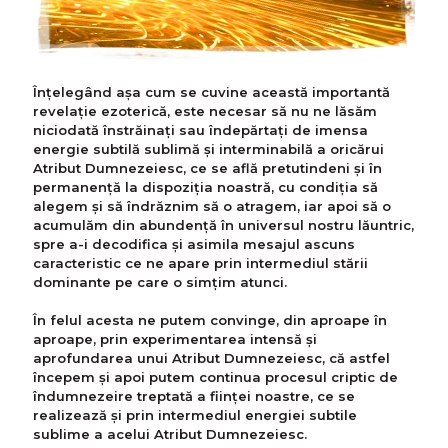
Înțelegând așa cum se cuvine această importantă
revelație ezoterică, este necesar să nu ne lăsăm
niciodată înstrăinați sau îndepărtați de imensa
energie subtilă sublimă și interminabilă a oricărui
Atribut Dumnezeiesc, ce se află pretutindeni și în
permanență la dispoziția noastră, cu condiția să
alegem și să îndrăznim să o atragem, iar apoi să o
acumulăm din abundență în universul nostru lăuntric,
spre a-i decodifica și asimila mesajul ascuns
caracteristic ce ne apare prin intermediul stării
dominante pe care o simțim atunci.
În felul acesta ne putem convinge, din aproape în
aproape, prin experimentarea intensă și
aprofundarea unui Atribut Dumnezeiesc, că astfel
începem și apoi putem continua procesul criptic de
îndumnezeire treptată a ființei noastre, ce se
realizează și prin intermediul energiei subtile
sublime a acelui Atribut Dumnezeiesc.