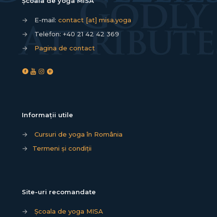
Școala de yoga MISA
→
E-mail:
contact [at] misa.yoga
→
Telefon:
+40 21 42 42 369
→
Pagina de contact
Informații utile
→
Cursuri de yoga în România
→
Termeni și condiții
Site-uri recomandate
→
Școala de yoga MISA