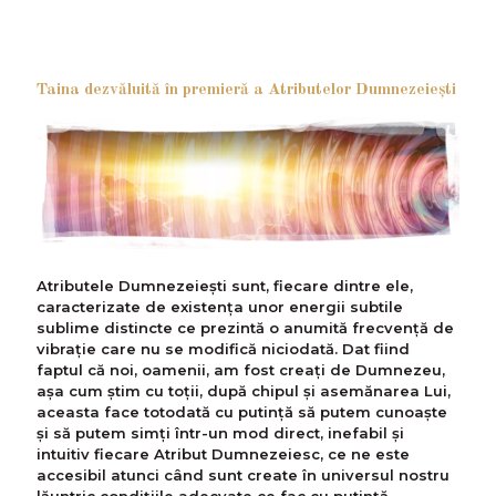
Taina dezvăluită în premieră a Atributelor Dumnezeiești
Atributele Dumnezeiești sunt, fiecare dintre ele,
caracterizate de existența unor energii subtile
sublime distincte ce prezintă o anumită frecvență de
vibrație care nu se modifică niciodată. Dat fiind
faptul că noi, oamenii, am fost creați de Dumnezeu,
așa cum știm cu toții, după chipul și asemănarea Lui,
aceasta face totodată cu putință să putem cunoaște
și să putem simți într-un mod direct, inefabil și
intuitiv fiecare Atribut Dumnezeiesc, ce ne este
accesibil atunci când sunt create în universul nostru
lăuntric condițiile adecvate ce fac cu putință