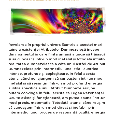
Revelarea în propriul univers lăuntric a acestei mari
taine a existenței Atributelor Dumnezeiești începe
din momentul în care ființa umană ajunge să trăiască
și să cunoască într-un mod inefabil și totodată intuitiv
realitatea dumnezeiască a câte unui astfel de Atribut
Dumnezeiesc prin intermediul unei stări lăuntrice
intense, profunde și copleșitoare. În felul acesta,
atunci când noi ajungem să cunoaștem într-un mod
inefabil și să resimțim într-un mod profund energia
subtilă specifică a unui Atribut Dumnezeiesc, ne
putem convinge în felul acesta că Legea Rezonanței
Oculte există și funcționează, am putea spune, într-un
mod precis, matematic. Totodată, atunci când reușim
să cunoaștem într-un mod direct și inefabil, prin
intermediul unui proces de rezonanță ocultă, energia