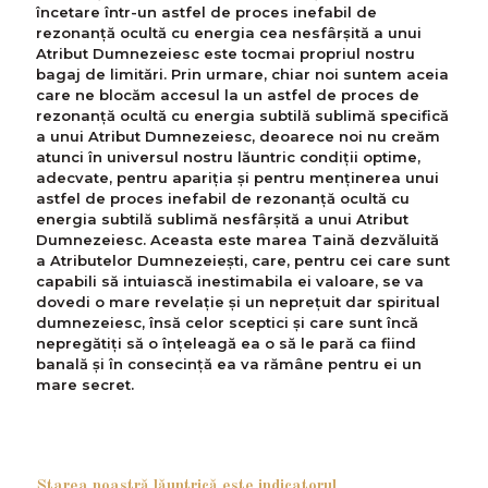
încetare într-un astfel de proces inefabil de
rezonanță ocultă cu energia cea nesfârșită a unui
Atribut Dumnezeiesc este tocmai propriul nostru
bagaj de limitări. Prin urmare, chiar noi suntem aceia
care ne blocăm accesul la un astfel de proces de
rezonanță ocultă cu energia subtilă sublimă specifică
a unui Atribut Dumnezeiesc, deoarece noi nu creăm
atunci în universul nostru lăuntric condiții optime,
adecvate, pentru apariția și pentru menținerea unui
astfel de proces inefabil de rezonanță ocultă cu
energia subtilă sublimă nesfârșită a unui Atribut
Dumnezeiesc. Aceasta este marea Taină dezvăluită
a Atributelor Dumnezeiești, care, pentru cei care sunt
capabili să intuiască inestimabila ei valoare, se va
dovedi o mare revelație și un neprețuit dar spiritual
dumnezeiesc, însă celor sceptici și care sunt încă
nepregătiți să o înțeleagă ea o să le pară ca fiind
banală și în consecință ea va rămâne pentru ei un
mare secret.
Starea noastră lăuntrică este indicatorul