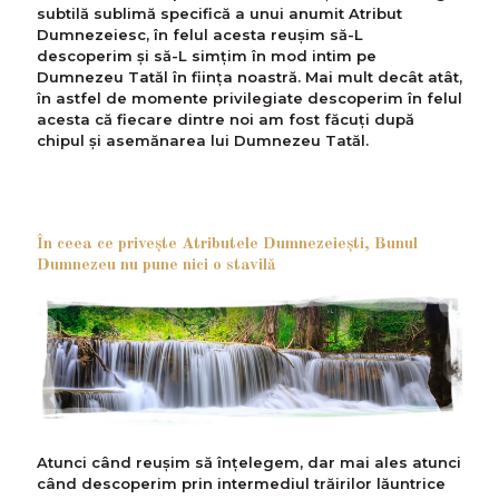
subtilă sublimă specifică a unui anumit Atribut
Dumnezeiesc, în felul acesta reușim să-L
descoperim și să-L simțim în mod intim pe
Dumnezeu Tatăl în ființa noastră. Mai mult decât atât,
în astfel de momente privilegiate descoperim în felul
acesta că fiecare dintre noi am fost făcuți după
chipul și asemănarea lui Dumnezeu Tatăl.
În ceea ce privește Atributele Dumnezeiești, Bunul
Dumnezeu nu pune nici o stavilă
Atunci când reușim să înțelegem, dar mai ales atunci
când descoperim prin intermediul trăirilor lăuntrice