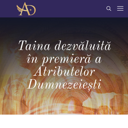
Taina dezvăluită
în premieră a
Atributelor
Dumnezeiești