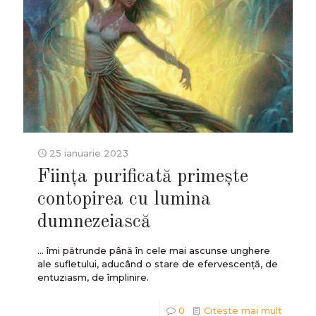
25 ianuarie 2023
Ființa purificată primește
contopirea cu lumina
dumnezeiască
... îmi pătrunde până în cele mai ascunse unghere
ale sufletului, aducând o stare de efervescență, de
entuziasm, de împlinire.
0
Citește mai mult