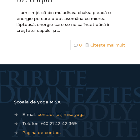
... am simțit că din muladhara chakra pleacă o
energie pe care o pot asemăna cu mierea
lăptoasă, energie care se ridica încet până în
creștetul capului și ...
0
Citește mai mult
Școala de yoga MISA
→
E-mail:
contact [at] misa.yoga
→
Telefon:
+40 21 42 42 369
→
Pagina de contact